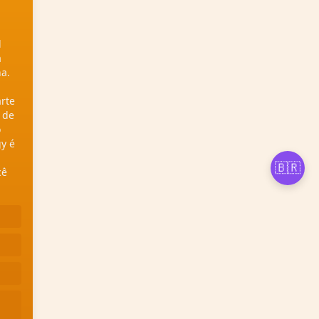
l
a
na.
rte
 de
o
y é
🇧🇷
cê