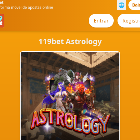
et
🌐
Bai
forma móvel de apostas online
Entrar
Registr
119bet Astrology