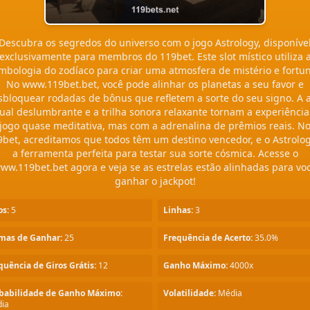
Descubra os segredos do universo com o jogo Astrology, disponíve
exclusivamente para membros do 119bet. Este slot místico utiliza 
mbologia do zodíaco para criar uma atmosfera de mistério e fortu
No www.119bet.bet, você pode alinhar os planetas a seu favor e
sbloquear rodadas de bônus que refletem a sorte do seu signo. A a
sual deslumbrante e a trilha sonora relaxante tornam a experiência
jogo quase meditativa, mas com a adrenalina de prêmios reais. N
9bet, acreditamos que todos têm um destino vencedor, e o Astrolog
a ferramenta perfeita para testar sua sorte cósmica. Acesse o
ww.119bet.bet agora e veja se as estrelas estão alinhadas para vo
ganhar o jackpot!
os:
5
Linhas:
3
mas de Ganhar:
25
Frequência de Acerto:
35.0%
quência de Giros Grátis:
12
Ganho Máximo:
4000x
babilidade de Ganho Máximo:
Volatilidade:
Média
ia