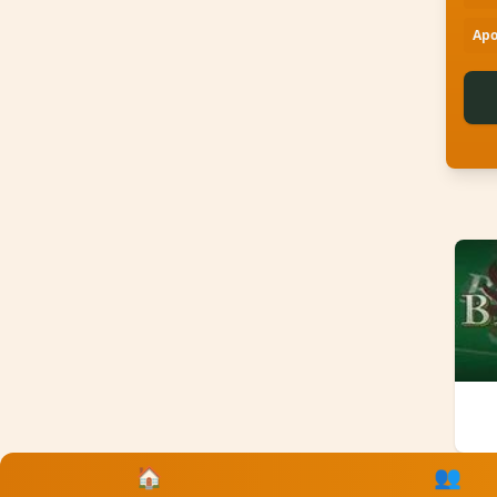
Apo
🏠
👥