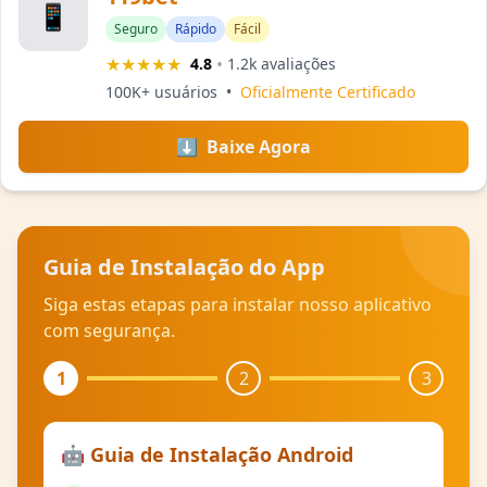
📱
Seguro
Rápido
Fácil
★★★★★
•
4.8
1.2k avaliações
100K+ usuários
•
Oficialmente Certificado
⬇️
Baixe Agora
Guia de Instalação do App
Siga estas etapas para instalar nosso aplicativo
com segurança.
1
2
3
🤖 Guia de Instalação Android