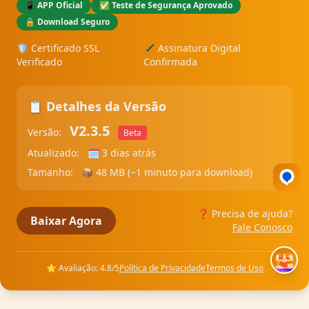
📱 APP Oficial
✅ Teste de Segurança Aprovado
🔒 Download Seguro
🛡️ Certificado SSL
🖋️ Assinatura Digital
Verificado
Confirmada
📋 Detalhes da Versão
V2.3.5
Versão:
Beta
Atualizado:
🗓️ 3 dias atrás
Tamanho:
📦 48 MB (~1 minuto para download)
❓ Precisa de ajuda?
Baixar Agora
Fale Conosco
⭐ Avaliação: 4.8/5
Política de Privacidade
Termos de Uso