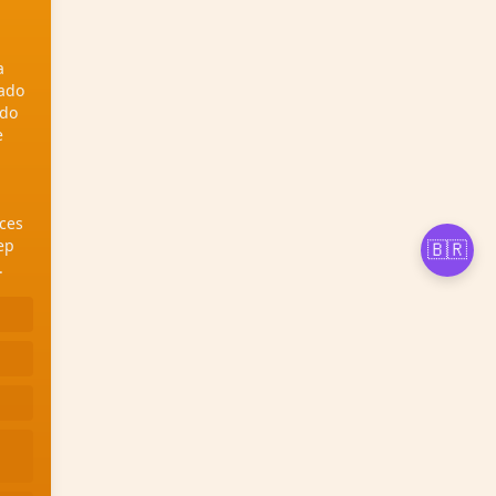
a
rado
 do
e
ces
ep
🇧🇷
.