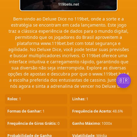
Bem-vindo ao Deluxe Dice no 119bet, onde a sorte e a
estratégia se encontram em cada lançamento. Este jogo
traz a clássica experiência de dados para o mundo digital,
permitindo que os jogadores do Brasil aproveitem a
plataforma www.119bet.bet com total segurança e
agilidade. No Deluxe Dice, você pode testar suas previsões
e buscar multiplicadores incríveis. O 119bet oferece uma
interface intuitiva e carregamento rápido, garantindo que
sua diversão não seja interrompida. Explore as diversas
opções de apostas e descubra por que o www.119bet.bet é
a escolha preferida dos entusiastas de cassino. Junte-se a
🇧🇷
nós agora e sinta a adrenalina de vencer no Deluxe Dice!
Rolos:
1
Linhas:
1
Formas de Ganhar:
1
Frequência de Acerto:
48.6%
Frequência de Giros Grátis:
0
Ganho Máximo:
1000x
Probabilidade de Ganho
Volatilidade:
Média