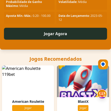
Probabilidade de Ganho
Volatilidade:
Média
Máximo:
Média
Aposta Mín.-Máx.:
0.20 - 100.00
Data de Lançamento:
2023-05-
12
Jogar Agora
Jogos Recomendados
American Roulette
BlastX
Jogar
Jogar