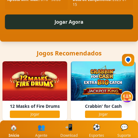
15
Jogar Agora
Jogos Recomendados
12 Masks of Fire Drums
Crabbin' for Cash
Jogar
Jogar
🏠
👥
📲
⚽
💬
Início
Agente
Download
Esportes
Suporte