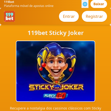
119bet
🌐
Baixar
Plataforma móvel de apostas online
Entrar
Registrar
119bet Sticky Joker
Recupere a nostalgia dos cassinos clássicos com Sticky