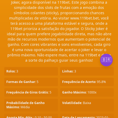
Joker, agora disponível na 119bet. Este jogo combina a
simplicidade dos slots de frutas com a emoção dos
símbolos colantes (sticky), proporcionando chances
multiplicadas de vitória. Ao visitar www.119bet.bet, você
terá acesso a uma plataforma estável e segura, onde a
119bet prioriza a satisfação do jogador. O Sticky Joker é
ideal para quem prefere jogabilidade direta, mas não abre
mão de recursos modernos que aumentam o potencial de
ganho. Com cores vibrantes e sons envolventes, cada giro
é uma nova oportunidade de acertar o Joker e levar o
prêmio máximo. Não espere mais, entre na 119bet e deixe
🇧🇷
a sorte do palhaço guiar seus ganhos!
Rolos:
3
Linhas:
3
Formas de Ganhar:
5
Frequência de Acerto:
95.8%
Frequência de Giros Grátis:
5
Ganho Máximo:
1000x
Probabilidade de Ganho
Volatilidade:
Baixa
Máximo:
Média
Aposta Mín.-Máx.:
0.10 - 50.00
Data de Lançamento:
2023-01-